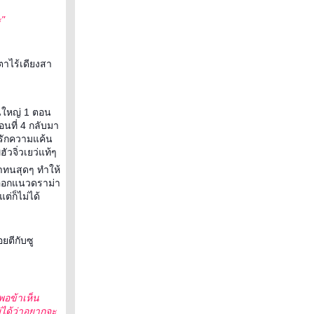
ะ"
ตาไร้เดียงสา
นใหญ่ 1 ตอน
อนที่ 4 กลับมา
มรักความแค้น
ฮัวจิ่วเยว่แท้ๆ
าทนสุดๆ ทำให้
 จะออกแนวดราม่า
ต่ก็ไม่ได้
อยตีกับซู
าพอข้าเห็น
่ได้ว่าอยากจะ