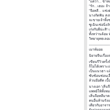
ทำไงดี! ห้องนี้รกสุดๆ + ทำไงดี!
“แต่ว่า... ข
อยากมีตังค์เก็บเยอะๆ by Ikeda
“รัก…เฮอะ ถ้า
Kyoko
“จือหลี... แช่ง
+ + Lost and Found + +
นางกัดฟัน สงบ
วานวาน ... ไปเที่ยวทุกวันได้ไหม
จะขายเจ้าทิ้ง
เนี่ย -> วานวานมาไทยด้วยนะ
ซูเฉินเช่อนิ่ง
Read Books 2008
เก่งกับผีน่ะสิ!
หน่อไม้ ... ทริปเดินทางเพื่อปลุก
ทั้งหว่านล้อม ท
วิทยายุทธเลอเล
ความฝัน
หนังสือจากงานมหกรรมหนังสือ
-----------------
เมาท์มอ
ระดับชาติ 2008
หนังสือจากเทศกาลหนังสือเด็กฯ
นิยายจีนเรื่อ
2008
เขียนรีวิวครั
หนังสือที่ได้มาจากสัปดาห์หนังสือฯ
ก็ไม่ได้เพราะเ
2008
เป็นแนวฮา แล
เตรียมตัวไปช็อป งานสัปดาห์
ซับซ้อนซ่อนเ
หนังสือแห่งชาติ 2008
ล้วนมีอดีต เบื
My Sweet Dragon .. พ่อมังกรแสน
นางเอก 'เสิ่นจ
หวาน
พทย์ให้ทั้งหมด
GOTH คดีตัดข้อมือ
เสิ่นจือหลีมาต
Book Fair 2006
คนอื่นห้ามรังแ
ซายากะ สาวน้อยนักสืบ ตอน
เดียวกับอาจารย
รับปากอาจารย์