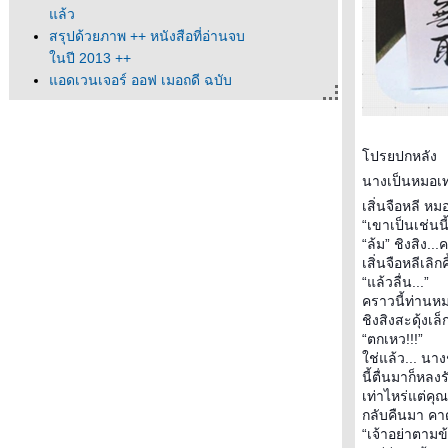
ล้ว
สรุปด้วยภาพ ++ หนังสือที่อ่านจบ
นปี 2013 ++
อดเวนเจอร์ ออฟ เมอฤดี ฉบับ
Tokyo Drift - ความเพ้อเจ้อของคน
เราไม่เท่ากัน
ขันที (สาว) ป่วนวังหลวง เล่ม 1
ปรยปกหลัง
วิวาห์ลวง (Widest Hearts) / Jayne
นางเป็นหมอเทว
Ann Krentz
เสียทรัพย์ที่งานเทศกาลครอบครัว
เสิ่นจือหลี ห
“เขาเป็นเช่นนี
นักอ่าน ครั้งที่ 2
“ล้ม” ชิงสิง.
INDIA DIARY อินดง อินเดีย / สเลด
เสิ่นจือหลีเลิกคิ
ทอ
“แล้วลื่น...”
เปิดกล่องงานหนังสือ 2012-04
คราวนี้ท่านห
The Book Expo 2011 - 31 เล่ม
ชิงสิงสะดุ้งเ
ถ้วนๆ
“ตกเหว!!!”
ช่แล้ว... นาง
สัปดาห์หนังสือ 2010 + หนังสือที่ซื้อ
นี้ตื่นมาก็หล
เร็วๆ นี้
เท่าไหร่แต่คุ
มหกรรมหนังสือ 2009 + หนังสือที่
กลับคืนมา คาดไม
ซื้อเร็วๆ นี้
“เจ้าอย่าตามข