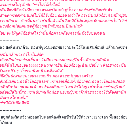
งอย่างไม่รู้สึกผิด "ข้าไม่ได้ตั้งใจนี่"
 เสิ่นจือหลีจ้องไปที่ดวงตาดวงตาใสแจ๋วคู่นั้น ถามอย่างชัดถ้อยชัดคำ
บสายตาของท่านหมอไม่ได้ก็จึงต้องเอ่ยอย่างจำใจ กระนั้นแล้วก็ยังทำหน้ามุ่ยเอ
หวานกับเขา ข้าเห็นนะ" เช่นนี้แล้วเสิ่นจือหลีก็ได้แต่กุมขมับถอนหายใจ "เจ้าก็
้าแรงอีกหน่อยคนแซ่ตู้ต้องถูกเจ้าจับตอนเป็นแน่แท้"
เงียบ จะให้พูดได้อย่างไรว่านั่นคือความต้องการที่แท้จริงของเขา!
--------------
ล้ว ยังหื่นมากด้วย ตอนที่ซูเฉินเช่อพยายามจะโอ้โลมเสิ่นจือหลี แล้วนางขัด
ยงนั้นคล้ายจะร่ำไห้ไม่มีผิด
ิ่นจือหลีกล่าวอย่างเย็นชา ไม่มีความสงสารอยู่ในน้ำเสียงเลยสักนิด
จือหลีหันไปมองอย่างงงงวย แววตาเย็นเยียบจ้องซูเฉินเช่อนิ่ง "เจ้าอยากจะขืนใ
บตาปริบๆ "ก็อยากนิดหนึ่งเหมือนกัน"
็ดึงปิ่นปักผมลงมาอย่างรวดเร็ว มองชายหนุ่มอย่างดุร้า
นเงินอันเดียวเอาข้าไม่อยู่หรอก" เขาเอ่ยเตือนทั้งที่ยังกอดเอวนางไม่ยอมปล่อ
ลีกลับหันปลายแหลมเข้าหาลำคอตัวเอง "เอาเจ้าไม่อยู่ เช่นนั้นเอาข้าอยู่ไหม"
ปล่อยมือในที่สุด เขาเบ้ปากเล็กน้อย มองหญิงคนรักด้วยแววตาไร้เดียงสานัก
ทำผิดตรงไหนหรือ"
านี่ยังไม่ผิดอีกรึ!
---------------
ยซูก็ต้องผิดหวัง พอออกไปนอกห้องก็เจอข้ารับใช้หัวเราะเยาะเอา ทั้งสองต่
็ตัดบท