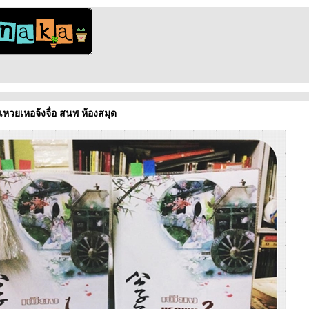
เหวยเหอจ้งจื่อ สนพ ห้องสมุด