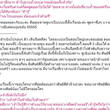
เวลาอีกมาก ข้าไปอาบน้ำสงบอารมณ์ก่อนก็แล้วกัน"
กลงในพริบตาแต่ก็อดพูดออกไปไม่ได้ "คุณชาย ทางนั้นมันที่อาบน้ำของสตรีน
่ได้หันกลับมา "ข้ารู้"
ี่ข้าจะไปแอบมอง ต้องบอกเจ้าด้วยรึ!
อมคอละกันนะคะ คือคุณชายซูแกเป็นแบบนี้ทั้งเรื่องอ่ะค่ะ พูดจาซื่อๆ แวว
างมีแต่คนกุมขมับ 55555
--------------
นจะดำเนินไปรอบๆ ตัว เสิ่นจือหลีค่ะ โดยจะแบ่งเป็นตอนใหญ่และตอนย่อย ตอ
เช่น ตอนที่1 เป็นหุบเขาหวยชุน ตอนที่ 2 คฤหาสน์หมิงยวี้ ตอนที่ 3 เมืองใต้ ต
ุนใหม่ ตอนที่ 5 พรรคมาร ที่เป็นแบบนี้เพราะเสิ่นจือหลีเข้าไปพัวพันกับควา
คนโน้นคนนี้จับตัวไปอยู่เรื่อย ทั้งนี้ทั้งนั้นก็เป็นเพราะ ซูเฉินเช่อ กับ ศิษย์พี่
ล่มแรกจะเบาๆ ฮาๆ ออกแนวการ์ตูนหน่อย เพราะคุณชายของเราหน้าด้านหน้
นไม่รู้กี่หนต่อกี่หน ฝั่งศิษย์พี่ก็เปิดตัวมาอย่างเลวเลยค่ะ แต่พอช่วงเล่ม 2
่วงเศร้า และเฉลยปมมากมาย มีบางเรื่องที่เราอ่านแล้วไม่ค่อยเข้าใจเท่าไหร่ แ
ก
รื่องนี้เราชอบใครมากที่สุดต้องบอกว่าศิษย์พี่ฮัวจิ่วเยว่ค่ะ ชอบเวลาศิษย์พี่ต่
หวงศิษย์น้อง ไม่มีใครยอมใคร
จ้าถึงยังไม่ไปอีก"
กว้าง "แล้วทำไมข้าต้องไปด้วยเล่า"
ริมฝีปาก "เจ้าไม่รู้สึกว่าตัวเองไร้ยางอายจนน่าเกลียดบ้างเลยรึ เจ้ารู้หรือไม่ว่
าะตอนที่เจ้าแกล้งทำเป็นน่าสงสารนั่น ข้าขวางหูขวางตาอย่างที่สุด อดคิดไม