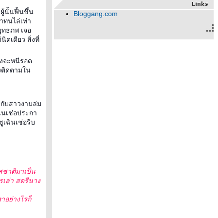
ั้นฟื้นขึ้น
Bloggang.com
าทนไล่เท่า
นยุทธภพ เจอ
ิดเดียว สิ่งที่
นางจะหนีรอด
้องติดตามใน
ียบกับสาวงามล่ม
เฉินเช่อประกา
ูเฉินเช่อรีบ
รสชาติมาเป็น
รเล่า สตรีนาง
าอย่างไรก็