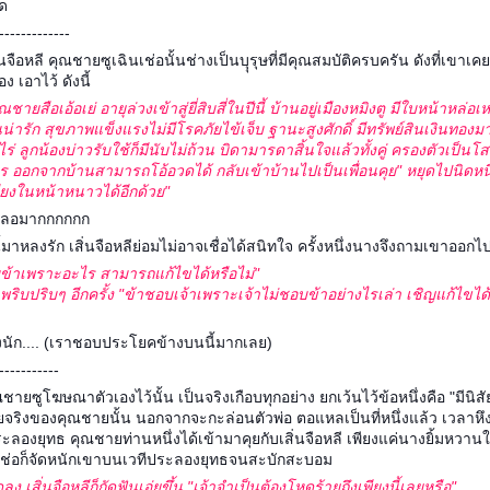
ด
-------------
นจือหลี คุณชายซูเฉินเช่อนั้นช่างเป็นบุุรุษที่มีคุณสมบัติครบครัน ดังที่เขา
 เอาไว้ ดังนี้
ชายสือเอ้อเย่ อายุล่วงเข้าสู่ยี่สิบสี่ในปีนี้ บ้านอยู่เมืองหมิงตู มีใบหน้าหล่
นน่ารัก สุขภาพแข็งแรงไม่มีโรคภัยไข้เจ็บ ฐานะสูงศักดิ์ มีทรัพย์สินเงินท
่นไร่ ลูกน้องบ่าวรับใช้ก็มีนับไม่ถ้วน บิดามารดาสิ้นใจแล้วทั้งคู่ ครองตัวเป็นโส
ออกจากบ้านสามารถโอ้อวดได้ กลับเข้าบ้านไปเป็นเพื่อนคุย" หยุดไปนิดหนึ่ง
นเตียงในหน้าหนาวได้อีกด้วย"
ศเลอมากกกกกก
ี้มาหลงรัก เสิ่นจือหลีย่อมไม่อาจเชื่อได้สนิทใจ ครั้งหนึ่งนางจึงถามเขาออก
ข้าเพราะอะไร สามารถแก้ไขได้หรือไม่"
บปริบๆ อีกครั้ง "ข้าชอบเจ้าเพราะเจ้าไม่ชอบข้าอย่างไรเล่า เชิญแก้ไขได
่งนัก.... (เราชอบประโยคข้างบนนี้มากเลย)
-----------
ณชายซูโฆษณาตัวเองไว้นั้น เป็นจริงเกือบทุกอย่าง ยกเว้นไว้ข้อหนึ่งคือ "มีนิ
ัยจริงของคุณชายนั้น นอกจากจะกะล่อนตัวพ่อ ตอแหลเป็นที่หนึ่งแล้ว เวลาหึง
องยุทธ คุณชายท่านหนึ่งได้เข้ามาคุยกับเสิ่นจือหลี เพียงแค่นางยิ้มหวานให้
ินเช่อก็จัดหนักเขาบนเวทีประลองยุทธจนสะบักสะบอม
ดลง เสิ่นจือหลีก็กัดฟันเอ่ยขึ้น "เจ้าจำเป็นต้องโหดร้ายถึงเพียงนี้เลยหรือ"