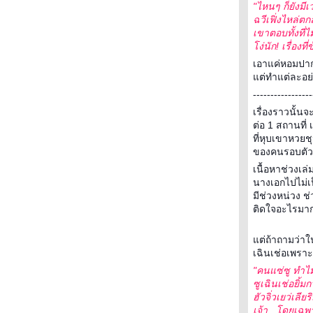
"ไหนๆ ก็ยังมี
ฉวีเฟิ่งไหล่ต
เขาตอบทั้งที่ไม
ง่นัก! เรื่องท
เอาแค่หอมปากห
ต่ทำแต่ละอย่
-----------------
เรื่องราวนั้
ต่อ 1 สถานที่ 
ที่หุบเขาหวยช
ของคนรอบตัว ถูก
เนื้อหาช่วงเ
นางเอกไปไม่เป็
มีช่วงหน่วง ช
ติดใจอะไรมา
ต่ถ้าถามว่าในเ
เฉินเช่อเพราะ
"คนแซ่ซู ทำไมเ
ซูเฉินเช่อยิ้ม
ฮัวจิ่วเยว่เลีย
เจ้า...โดยเฉพ