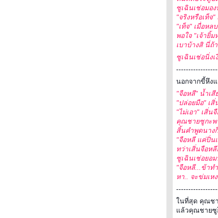
ซูเฉินเช่อมองนา
"จริงหรือเท็จ"
"เท็จ" เมื่อหล
พอใจ "เจ้ายิ้ม
เบาบ้างสิ นี่ถ
ซูเฉินเช่อนิ่ง
-----------------
นอกจากขี้หึงแ
"จือหลี" น้ำเสี
"ปล่อยมือ" เส
"ไม่เอา" เสิ่น
คุณชายซูกะพริ
สิ้นคำพูดนางก
"จือหลี แค่ปิ่
ทว่าเสิ่นจือห
ซูเฉินเช่อยอม
"จือหลี...ข้า
หา.. จะข่มเหงข้
-----------------
นที่สุด คุณชา
ล้วคุณชายซูก