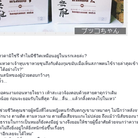
ดามิใช่รึ ทำไมมีชีวิตเหมือนอยู่ในนรกเลยล่ะ?
มอเทวดาเจ้าหุบเขาหวยชุนถึงกับต้องกุมขมับเมื่อเห็นสภาพคนไข้รายล่าสุดเข้า
้ได้อย่างไร?”
..คนสนิทของผู้ป่วยตอบกว้างๆ
้ว...
มอคนงามถอนหายใจยาว เท้าสะเอวจ้องตอบด้วยสายตาดุกว่าเดิม
ล็กน้อย ก่อนจะยอมรับในที่สุด “ล้ม…ลื่น…แล้วกลิ้งตกลงไปในเหว”
ช่วยชีวิตคุณชายผู้หนึ่งที่โดนหญิงคนรักถีบตกภูเขามาหมาดๆ ไม่นึกว่าหลังจา
งรักนาง ตามติด ตามลวนลาม ตามตื๊อเสียจนแกะไม่ปล่อย ถึงแม้ว่านิสัยของนาง
ณธรรมในการเป็นหมอก็ยังคงมีอยู่ นางจึงยอมให้ชายผู้นี้อาศัยด้วยจนกว่าค
่ถึงยิ่งอยู่ใกล้ยิ่งหนักข้อขึ้นเรื่อยๆ
้าอีกเลยจะได้ไหม”