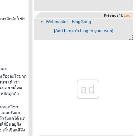
าอีกล่ะก็ ข้า
Webmaster - BlogGang
[Add hiroko's blog to your web]
วค่ะ
าเรื่องอะไรมาก
สนพ เค้าว่า
ad
วงเลย พล็อต
หลักทุกตัว
ถ่ายทอดวิชา
เยว่คอยรังแก
ข้ารังแกได้ แต่
็ยืนอยู่ฝั่ง
เสิ่นจือหลีจึง