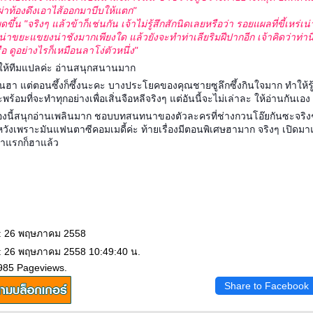
ผ่าท้องดึงเอาไส้ออกมาบีบให้แตก"
ุดขึ้น "จริงๆ แล้วข้าก็เช่นกัน เจ้าไม่รู้สึกสักนิดเลยหรือว่า รอยแผลที่ขี้เหร
น่าขยะแขยงน่าชังมากเพียงใด แล้วยังจะทำท่าเลียริมฝีปากอีก เจ้าคิดว่าท่านี
อ ดูอย่างไรก็เหมือนลาโง่ตัวหนึ่ง"
ให้ทีมแปลค่ะ อ่านสนุกสนานมาก
ะเน้นฮา แต่ตอนซึ้งก็ซึ้งนะคะ บางประโยคของคุณชายซูลึกซึ้งกินใจมาก ทำให้รู้
พร้อมที่จะทำทุกอย่างเพื่อเสิ่นจือหลีจริงๆ แต่อันนี้จะไม่เล่าละ ให้อ่านกันเอง
ื่องนี้สนุกอ่านเพลินมาก ชอบบทสนทนาของตัวละครที่ช่างกวนโอ๊ยกันซะจริงๆ
หวังเพราะมันแฟนตาซีคอมเมดี้ค่ะ ท้ายเรื่องมีตอนพิเศษฮามาก จริงๆ เปิดม
้าแรกก็ฮาแล้ว
 : 26 พฤษภาคม 2558
 : 26 พฤษภาคม 2558 10:49:40 น.
985 Pageviews.
Share to Facebook