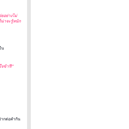
่ยอย่างไม่
น่าจะรู้หนัก
ขืน
จข้ารึ!"
อปากต่อคำกัน