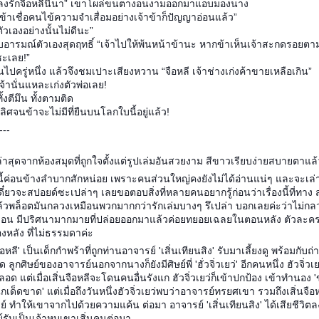
้าหลงรักจือหลีนี่นา” เขาโผล่ขนตางอนงามออกมาแอบมองนาง
ข้าเชื่อคนไข้ความจำเสื่อมอย่างเจ้าข้าก็ปัญญาอ่อนแล้ว”
ตัวเองอย่างนั้นไม่ดีนะ”
อารมณ์ตัวเองสุดฤทธิ์ “เจ้าไปให้พ้นหน้าข้านะ หากข้าเห็นเจ้าสะกดรอยตามม
ซะเลย!”
งันไปครู่หนึ่ง แล้วจึงชมเปาะเสียงหวาน “จือหลี เจ้าช่างเก่งค้าขายเหลือเกิน”
 เจ้านั่นแหละเก่งตัวพ่อเลย!
ั้งตีมึน ทั้งตามติด
ิศจนข้าจะไม่มีที่ยืนบนโลกใบนี้อยู่แล้ว!
---
งล่าสุดจากห้องสมุดที่ถูกใจตั้งแต่รูปเล่มอันสวยงาม สีขาวเรียบง่ายสบายตาแล้
้งนี้ค่อนข้างลำบากสักหน่อย เพราะคนส่วนใหญ่คงยังไม่ได้อ่านแน่ๆ และจะเล่
ดี๋ยวจะสปอยด์ซะเปล่าๆ เลยขอตอบสิ่งที่หลายคนอยากรู้ก่อนว่าเรื่องนี้ที่ทาง 
้วพล็อตมันกลวงเหมือนพวกมากกว่ารักเล่มบางๆ รึเปล่า บอกเลยค่ะว่าไม่กล
งื่อน มีปริศนามากมายที่ปล่อยออกมาแล้วค่อยทยอยเฉลยในตอนหลัง ตัวละคร
้องหลัง ที่ไม่ธรรมดาค่ะ
ือหลี' เป็นเด็กกำพร้าที่ถูกท่านอาจารย์ 'เสิ่นเทียนสิง' รับมาเลี้ยงดู พร้อมกับ
 ลูกศิษย์ของอาจารย์นอกจากนางก็ยังมีศิษย์พี่ 'ฮั่วจิ่วเยว่' อีกคนหนึ่ง ฮัวจิ่ว
ลอด แต่เมื่อเสิ่นจือหลีจะโดนคนอื่นรังแก ฮัวจิ่วเยว่ก็เข้าปกป้อง เข้าทำนอง '
กเด็ดขาด' แต่เมื่อถึงวันหนึ่งฮัวจิ่วเยว่พบว่าอาจารย์ทรยศเขา รวมถึงเสิ่นจือหลีก
์ ทำให้เขาจากไปด้วยความแค้น ต่อมา อาจารย์ 'เสิ่นเทียนสิง' ได้เสียชีวิตลง 
รับเป็นเจ้าหุบเขาเสิ่นคนต่อมา