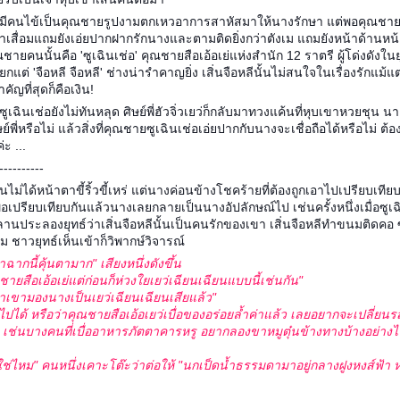
งก็มีคนไข้เป็นคุณชายรูปงามตกเหวอาการสาหัสมาให้นางรักษา แต่พอคุณชายผู้น
เสื่อมแถมยังเอ่ยปากฝากรักนางและตามติดยิ่งกว่าตังเม แถมยังหน้าด้านหน้
ณชายคนนั้นคือ 'ซูเฉินเช่อ' คุณชายสือเอ้อเย่แห่งสำนัก 12 ราตรี ผู้โด่งดังใ
ียกแต่ 'จือหลี จือหลี' ช่างน่ารำคาญยิ่ง เสิ่นจือหลีนั้นไม่สนใจในเรื่องรักแม้แต่น
ัญที่สุดก็คือเงิน!
ดซูเฉินเช่อยังไม่ทันหลุด ศิษย์พี่ฮัวจิ่วเยว่ก็กลับมาทวงแค้นที่หุบเขาหวยชุน 
ษย์พี่หรือไม่ แล้วสิ่งที่คุณชายซูเฉินเช่อเอ่ยปากกับนางจะเชื่อถือได้หรือไม่ ต
่ะ ...
----------
นั้นไม่ได้หน้าตาขี้ริ้วขี้เหร่ แต่นางค่อนข้างโชคร้ายที่ต้องถูกเอาไปเปรียบเท
อย พอเปรียบเทียบกันแล้วนางเลยกลายเป็นนางอัปลักษณ์ไป เช่นครั้งหนึ่งเมื่อซู
ประลองยุทธ์ว่าเสิ่นจือหลีนั้นเป็นคนรักของเขา เสิ่นจือหลีทำขนมติดคอ ซ
่ม ชาวยุทธ์เห็นเข้าก็วิพากษ์วิจารณ์
่าฉากนี้คุ้นตามาก" เสียงหนึ่งดังขึ้น
ชายสือเอ้อเย่แต่ก่อนก็ห่วงใยเยว่เฉียนเฉียนแบบนี้เช่นกัน"
อว่าเขามองนางเป็นเยว่เฉียนเฉียนเสียแล้ว"
็นไปได้ หรือว่าคุณชายสือเอ้อเยว่เบื่อของอร่อยล้ำค่าแล้ว เลยอยากจะเปลี่ยน
 เช่นบางคนที่เบื่ออาหารภัตตาคารหรู อยากลองขาหมูตุ๋นข้างทางบ้างอย่างไ
่ไหม" คนหนึ่งเคาะโต๊ะว่าต่อให้ "นกเป็ดน้ำธรรมดามาอยู่กลางฝูงหงส์ฟ้า ห