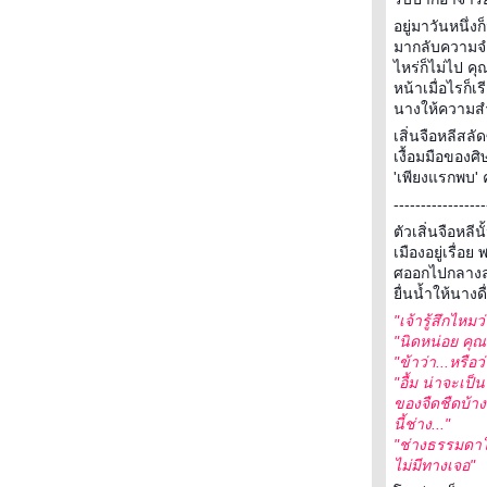
กระเป๋าสะพายใบเล็กสีเขียวอ่อน
Dive1 ลังกาหน้าเข่าคู้สามรอบครึ่ง
อยู่มาวันหนึ่
มากลับความจำ
สาวใช้ตัวร้ายกับเจ้านายสุดแสบ
ไหร่ก็ไม่ไป คุ
มหกรรมหนังสือแห่งชาติ....
หน้าเมื่อไรก็เร
บ้านเล็กในป่าใหญ่....ชีวิตอเมริกัน
นางให้ความสำค
ชนเมื่อ 100 กว่าปีก่อน
เสิ่นจือหลีสลั
นัดหมายในความมืด....เราอยู่ตัว
เงื้อมมือของศิ
คนเดียวในโลกไม่ได้
'เพียงแรกพบ' ค
คุยนอกสนาม....หนังสือเล่มที่ 3
-----------------
ของเฮียสอ (จริงๆแล้วเล่มที่ 4)
ตัวเสิ่นจือหลี
หนังสือฟรีจากสำนักพิมพ์ผีเสื้อ
เมืองอยู่เรื่
ศออกไปกลางลาน
ื่นน้ำให้นางดื
"เจ้ารู้สึกไหมว
"นิดหน่อย คุณ
"ข้าว่า...หรื
"อื้ม น่าจะเป
ของจืดชืดบ้าง
นี้ช่าง..."
"ช่างธรรมดาใช
ไม่มีทางเจอ"